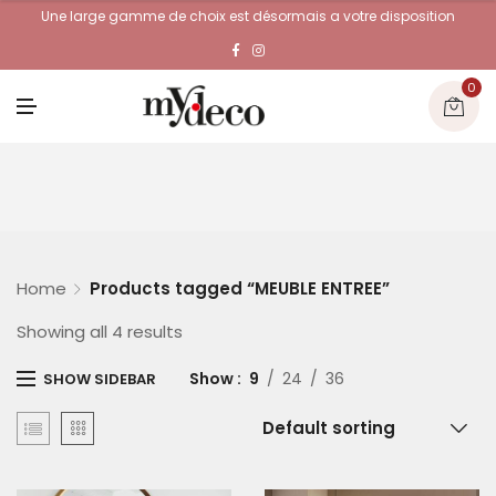
Une large gamme de choix est désormais a votre disposition
0
M
E
N
U
Home
Products tagged “MEUBLE ENTREE”
Showing all 4 results
Show
9
24
36
SHOW SIDEBAR
Default sorting