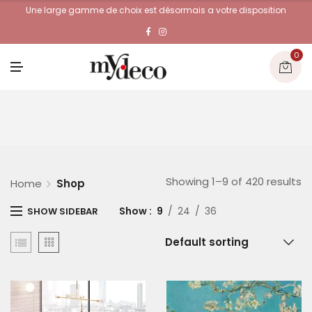
Une large gamme de choix est désormais a votre disposition
0
M
E
N
U
Showing 1–9 of 420 results
Home
Shop
Show
9
24
36
SHOW SIDEBAR
Default sorting