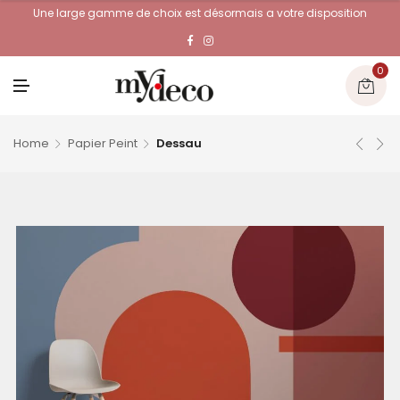
Une large gamme de choix est désormais a votre disposition
0
M
E
N
U
Home
Papier Peint
Dessau