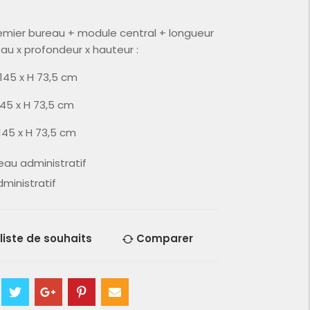
emier bureau + module central + longueur
u x profondeur x hauteur :
 145 x H 73,5 cm
145 x H 73,5 cm
 145 x H 73,5 cm
eau administratif
ministratif
 liste de souhaits
Comparer