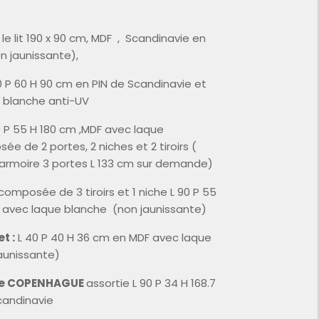
le lit 190 x 90 cm, MDF , Scandinavie en
n jaunissante),
0 P 60 H 90 cm en PIN de Scandinavie et
 blanche anti-UV
 P 55 H 180 cm ,MDF avec laque
e de 2 portes, 2 niches et 2 tiroirs (
 armoire 3 portes L 133 cm sur demande)
omposée de 3 tiroirs et 1 niche L 90 P 55
 avec laque blanche (non jaunissante)
t :
L 40 P 40 H 36 cm en MDF avec laque
aunissante)
que COPENHAGUE
assortie L 90 P 34 H 168.7
candinavie