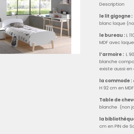
Description
le lit gigogne :
blanc laque (no
le bureau :
L 11
MDF avec laque
l’armoire :
L 90
blanche composé
existe aussi en
la commode :
c
H 92 cm en MDF
Table de cheve
blanche (non j
la bibliothè
cm en PIN de S