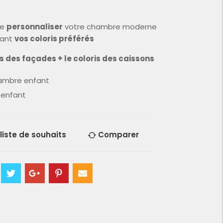
de
personnaliser
votre chambre moderne
sant
vos coloris préférés
ris des façades + le coloris des caissons
mbre enfant
enfant
 liste de souhaits
Comparer