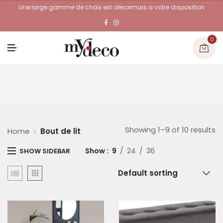
Une large gamme de choix est désormais a votre disposition
0
M
E
N
U
Showing 1–9 of 10 results
Home
Bout de lit
Show
9
24
36
SHOW SIDEBAR
Default sorting