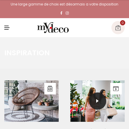
Une large gamme de choix est désormais a votre disposition
0
M
E
N
U
INSPIRATION