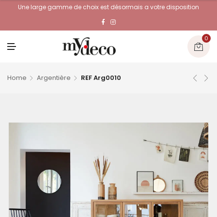
Une large gamme de choix est désormais a votre disposition
0
M
E
N
U
Home
Argentière
REF Arg0010