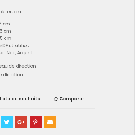
ble en cm
.5 cm
.5 cm
3.5 cm
F stratifié .‎
 , Noir, Argent
eau de direction
 direction
 liste de souhaits
Comparer