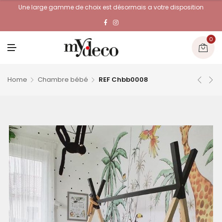
Une large gamme de choix est désormais a votre disposition
0
M
E
N
U
Home
Chambre bébé
REF Chbb0008