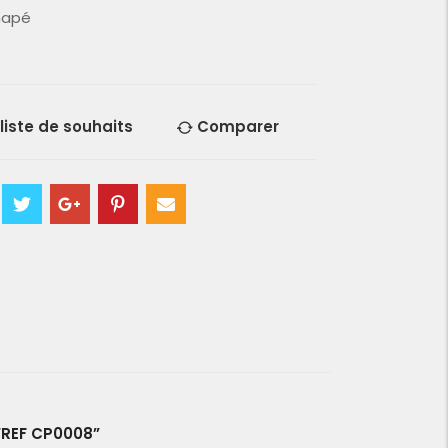
napé
 liste de souhaits
Comparer
“REF CP0008”