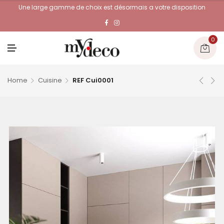
Une large gamme de choix est désormais a votre disposition
0
M
E
N
U
Home
Cuisine
REF Cui0001