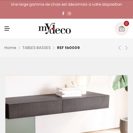
Une large gamme de choix est désormais a votre disposition
0
M
E
N
U
Home
TABLES BASSES
REF tb0009