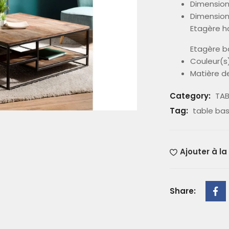
Dimensions
Dimension
Etagère hau
Etagère ba
Couleur(s)
Matière de
Category:
TAB
Tag:
table ba
Ajouter à la
Share: