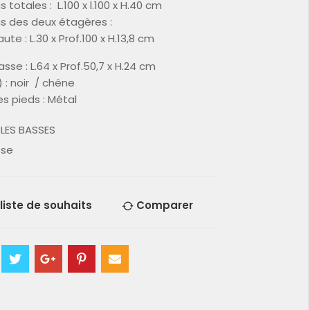
 totales : L.100 x l.100 x H.40 cm
s des deux étagères :
te : L.30 x Prof.100 x H.13,8 cm
sse : L.64 x Prof.50,7 x H.24 cm
 : noir / chêne
s pieds : Métal
LES BASSES
sse
 liste de souhaits
Comparer