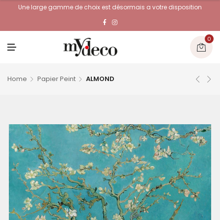
Une large gamme de choix est désormais a votre disposition
0
M
E
N
U
Home
Papier Peint
ALMOND