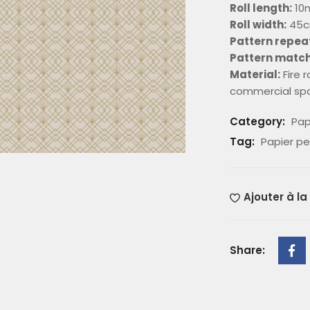
Roll length:
10
Roll width:
45
Pattern repea
Pattern match
Material:
Fire 
commercial sp
Category:
Pap
Tag:
Papier pe
Ajouter à la
Share: