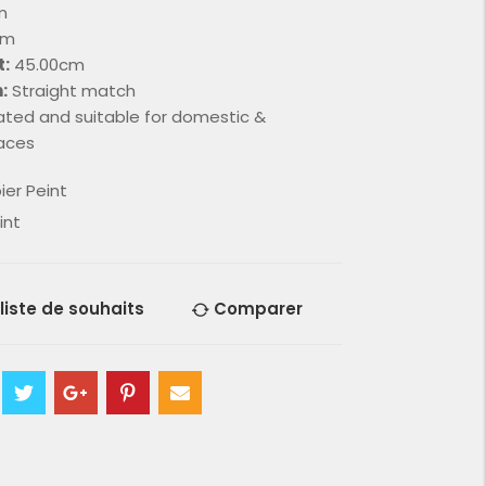
m
cm
t:
45.00cm
:
Straight match
rated and suitable for domestic &
aces
ier Peint
int
 liste de souhaits
Comparer