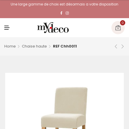
Une large gamme de choix est désormais a votre disposition
0
M
E
N
U
Home
Chaise haute
REF Chh0011